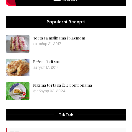
Popularni Recepti
Torta sa malinama i plazmom
октобар 21, 2017
Prženi fileti soma
август 17, 2014
Plazma torta sa žele bombonama
фебруар 03, 2024
TikTok