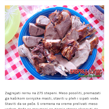
Zagrejati rernu na 275 stepeni. Meso posoliti, premazati
ga kašikom svinjske masti, staviti u pleh i sipati vode.
Staviti da se peče. S vremena na vreme prelivati meso