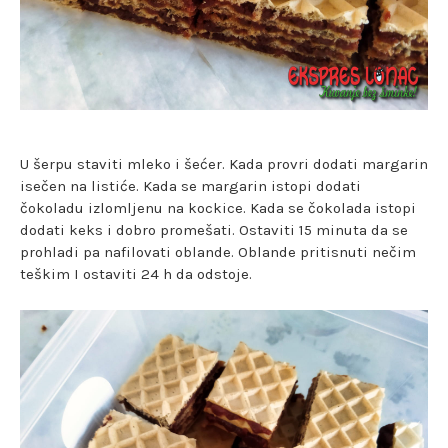
U šerpu staviti mleko i šećer. Kada provri dodati margarin
isečen na listiće. Kada se margarin istopi dodati
čokoladu izlomljenu na kockice. Kada se čokolada istopi
dodati keks i dobro promešati. Ostaviti 15 minuta da se
prohladi pa nafilovati oblande. Oblande pritisnuti nečim
teškim I ostaviti 24 h da odstoje.