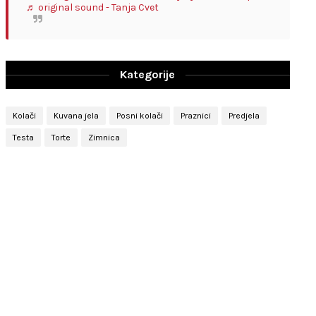
♬ original sound - Tanja Cvet
Kategorije
Kolači
Kuvana jela
Posni kolači
Praznici
Predjela
Testa
Torte
Zimnica