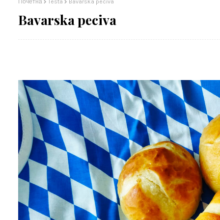
Почетна
Testa
Bavarska peciva
Bavarska peciva