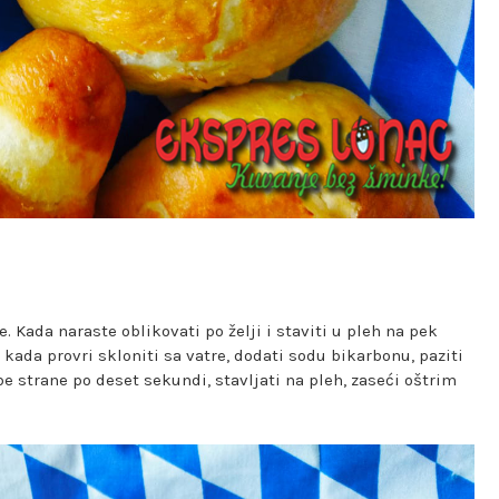
e. Kada naraste oblikovati po želji i staviti u pleh na pek
 kada provri skloniti sa vatre, dodati sodu bikarbonu, paziti
obe strane po deset sekundi, stavljati na pleh, zaseći oštrim