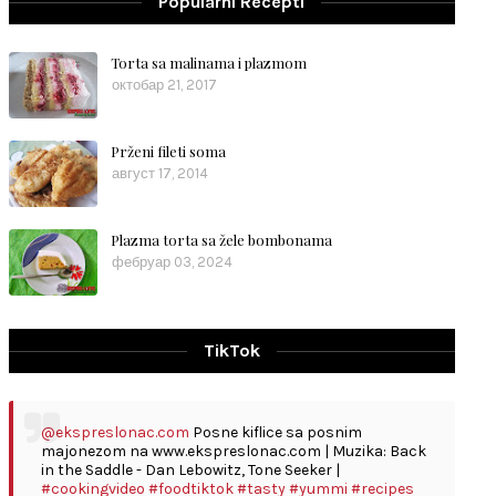
Popularni Recepti
Torta sa malinama i plazmom
октобар 21, 2017
Prženi fileti soma
август 17, 2014
Plazma torta sa žele bombonama
фебруар 03, 2024
TikTok
@ekspreslonac.com
Posne kiflice sa posnim
majonezom na www.ekspreslonac.com | Muzika: Back
in the Saddle - Dan Lebowitz, Tone Seeker |
#cookingvideo
#foodtiktok
#tasty
#yummi
#recipes