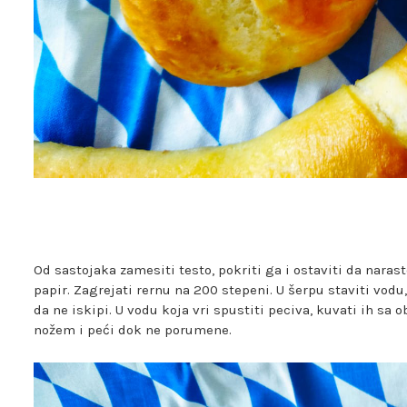
Od sastojaka zamesiti testo, pokriti ga i ostaviti da narast
papir. Zagrejati rernu na 200 stepeni. U šerpu staviti vodu,
da ne iskipi. U vodu koja vri spustiti peciva, kuvati ih sa 
nožem i peći dok ne porumene.