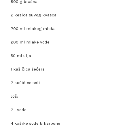
800 g brašna
2 kesice suvog kvasca
200 ml mlakog mleka
200 ml mlake vode
50 ml ulja
1 kašičica šećera
2 kašičice soli
Još:
2 l vode
4 kašike sode bikarbone