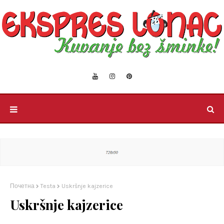
Почетна
Testa
Uskršnje kajzerice
Uskršnje kajzerice