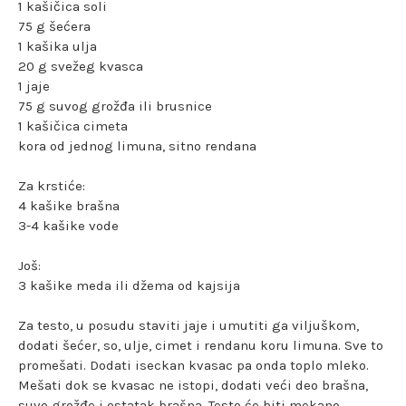
1 kašičica soli
75 g šećera
1 kašika ulja
20 g svežeg kvasca
1 jaje
75 g suvog grožđa ili brusnice
1 kašičica cimeta
kora od jednog limuna, sitno rendana
Za krstiće:
4 kašike brašna
3-4 kašike vode
Još:
3 kašike meda ili džema od kajsija
Za testo, u posudu staviti jaje i umutiti ga viljuškom,
dodati šećer, so, ulje, cimet i rendanu koru limuna. Sve to
promešati. Dodati iseckan kvasac pa onda toplo mleko.
Mešati dok se kvasac ne istopi, dodati veći deo brašna,
suvo grožđe i ostatak brašna. Testo će biti mekano.