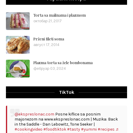
Torta sa malinama i plazmom
октобар 21, 2017
Prženi fileti soma
август 17, 2014
Plazma torta sa žele bombonama
фебруар 03, 2024
TikTok
@ekspreslonac.com
Posne kiflice sa posnim
majonezom na www.ekspreslonac.com | Muzika: Back
in the Saddle - Dan Lebowitz, Tone Seeker |
#cookingvideo
#foodtiktok
#tasty
#yummi
#recipes
♬