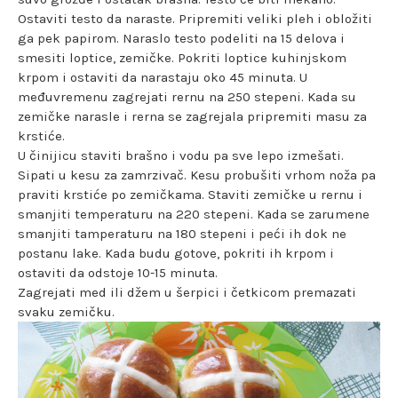
Ostaviti testo da naraste. Pripremiti veliki pleh i obložiti
ga pek papirom. Naraslo testo podeliti na 15 delova i
smesiti loptice, zemičke. Pokriti loptice kuhinjskom
krpom i ostaviti da narastaju oko 45 minuta. U
međuvremenu zagrejati rernu na 250 stepeni. Kada su
zemičke narasle i rerna se zagrejala pripremiti masu za
krstiće.
U činijicu staviti brašno i vodu pa sve lepo izmešati.
Sipati u kesu za zamrzivač. Kesu probušiti vrhom noža pa
praviti krstiće po zemičkama. Staviti zemičke u rernu i
smanjiti temperaturu na 220 stepeni. Kada se zarumene
smanjiti tamperaturu na 180 stepeni i peći ih dok ne
postanu lake. Kada budu gotove, pokriti ih krpom i
ostaviti da odstoje 10-15 minuta.
Zagrejati med ili džem u šerpici i četkicom premazati
svaku zemičku.