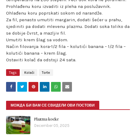
Prohlađenu koru izvaditi iz pleha na poslužavnik.
Ohlađenu koru poprskati sokom od narandže.
Za fil, penasto umutiti margarin, dodati šećer u prahu,
sjediniti pa dodati mlevenu plazmu. Dodati soka toliko da
se dobije čvrst, a mazljiv fil.
Umutiti krem šlag sa vodom.
Način filovanja: kora-1/2 fila – kolutići banana – 1/2 fila –
kolutići banana – krem šlag.
Ostaviti kolač da odstoji 24 sata.
Tags
Kolači
Torte
МОЖДА БИ ВАМ СЕ СВИДЕЛИ ОВИ ПОСТОВИ
Plazma kocke
December 05, 2025