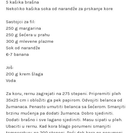
5 kašika brašna
Nekoliko kašika soka od narandže za prskanje kore
Sastojci za fil:
250 g margarina
250 g šećera u prahu
300 g mlevene plazme
Sok od narandže
6-7 banana
Još:
200 g krem šlaga
Voda
Za koru, rernu zagrejati na 275 stepeni. Pripremiti pleh
35x25 cm i obložiti ga pek papirom. Odvojiti belanca od
žumanaca. Penasto umutiti belanca sa šećerom. Smanjiti
brzinu mućenja pa dodati žumanca. Dobro sjediniti.
Dodati brašno i sve lagano sjediniti. Masu sipati u pleh.
Ubaciti u rernu. Kad kora blago porumeni smanjiti
temperaturu na 200 stepeni. Peći dok kora ne porumeni.