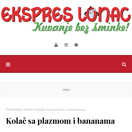
Почетна
Torte
Kolač sa plazmom i bananama
Kolač sa plazmom i bananama