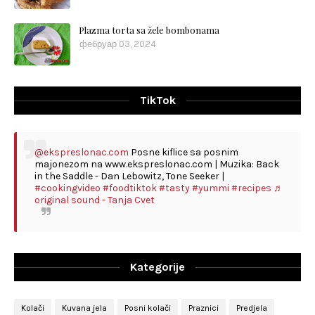
Plazma torta sa žele bombonama
фебруар 03, 2024
TikTok
@ekspreslonac.com
Posne kiflice sa posnim
majonezom na www.ekspreslonac.com | Muzika: Back
in the Saddle - Dan Lebowitz, Tone Seeker |
#cookingvideo
#foodtiktok
#tasty
#yummi
#recipes
♬
original sound - Tanja Cvet
Kategorije
Kolači
Kuvana jela
Posni kolači
Praznici
Predjela