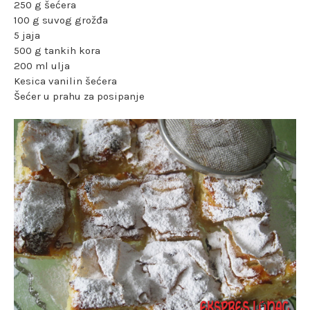
250 g šećera
100 g suvog grožđa
5 jaja
500 g tankih kora
200 ml ulja
Kesica vanilin šećera
Šećer u prahu za posipanje