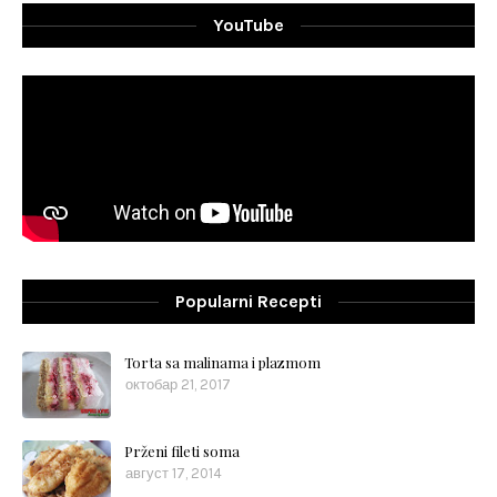
YouTube
Popularni Recepti
Torta sa malinama i plazmom
октобар 21, 2017
Prženi fileti soma
август 17, 2014