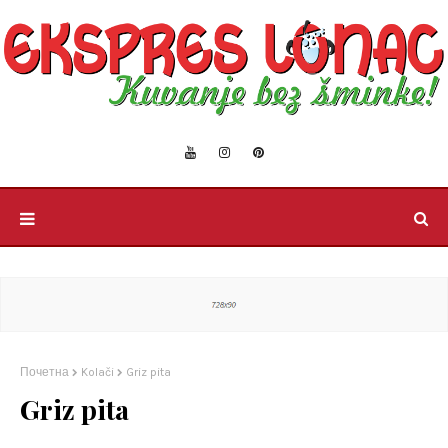
Почетна
Kolači
Griz pita
Griz pita