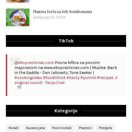
Plazma torta sa žele bombonama
фебруар 03, 2024
TikTok
@ekspreslonac.com
Posne kiflice sa posnim
majonezom na www.ekspreslonac.com | Muzika: Back
in the Saddle - Dan Lebowitz, Tone Seeker |
#cookingvideo
#foodtiktok
#tasty
#yummi
#recipes
♬
original sound - Tanja Cvet
Kategorije
Kolači
Kuvana jela
Posni kolači
Praznici
Predjela