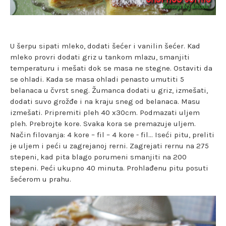
U šerpu sipati mleko, dodati šećer i vanilin šećer. Kad
mleko provri dodati griz u tankom mlazu, smanjiti
temperaturu i mešati dok se masa ne stegne. Ostaviti da
se ohladi. Kada se masa ohladi penasto umutiti 5
belanaca u čvrst sneg. Žumanca dodati u griz, izmešati,
dodati suvo grožđe i na kraju sneg od belanaca. Masu
izmešati. Pripremiti pleh 40 x30cm. Podmazati uljem
pleh. Prebrojte kore. Svaka kora se premazuje uljem.
Način filovanja: 4 kore – fil – 4 kore - fil... Iseći pitu, preliti
je uljem i peći u zagrejanoj rerni. Zagrejati rernu na 275
stepeni, kad pita blago porumeni smanjiti na 200
stepeni. Peći ukupno 40 minuta. Prohlađenu pitu posuti
šećerom u prahu.