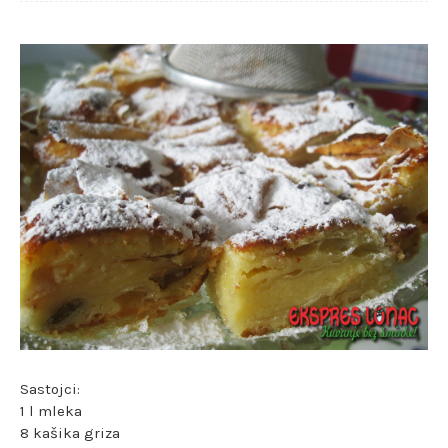
Sastojci:
1 l mleka
8 kašika griza