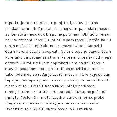
Sipati ulje za dinstane u tiganj. U ulje staviti sitno
iseckani crni luk. Dinstati na tihoj vatri pa dodati meso i
so. Dinstati meso dok blago ne porumeni. Uključiti rernu
na 275 stepeni. Tepsiju (koristila sam tepsiju prečnika 28
cm, a može i manja) obilno premazati uljem. Ostaviti
četiri kore, a ostale iscepkati. Na dno tepsije staviti četiri
kore tako da padaju sa strane. Pripremiti preliv i od njega
ostaviti 30 ml. Prelivom poprskati kore na dnu tepsije.
Staviti iscepkane kore, preliti ih pa staviti deo mesa i
tako redom da se ređanje završi mesom. Kore koje su van
tepsije preklapati preko mesa i prskati prelivom. Ubaciti
složen burek u rernu. Kada burek blago porumeni
smanjiti temperaturu na 200 stepeni i ukupno peći 40
minuta. Posle 40 minuta izvaditi burek iz rerne, preko
njega sipati preliv i vratiti ga u rernu na 5 munuta.
Izvaditi burek. Služiti burek posle 15-20 minuta.