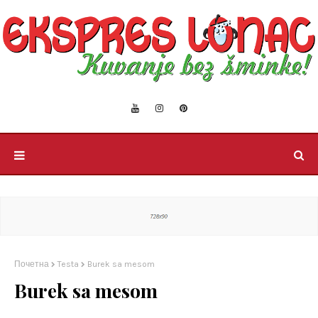
Почетна
Testa
Burek sa mesom
Burek sa mesom