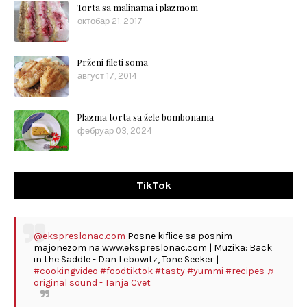
Torta sa malinama i plazmom
октобар 21, 2017
Prženi fileti soma
август 17, 2014
Plazma torta sa žele bombonama
фебруар 03, 2024
TikTok
@ekspreslonac.com
Posne kiflice sa posnim
majonezom na www.ekspreslonac.com | Muzika: Back
in the Saddle - Dan Lebowitz, Tone Seeker |
#cookingvideo
#foodtiktok
#tasty
#yummi
#recipes
♬
original sound - Tanja Cvet