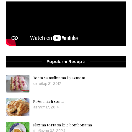
Popularni Recepti
Torta sa malinama i plazmom
октобар 21, 2017
Prženi fileti soma
август 17, 2014
Plazma torta sa žele bombonama
фебруар 03, 2024