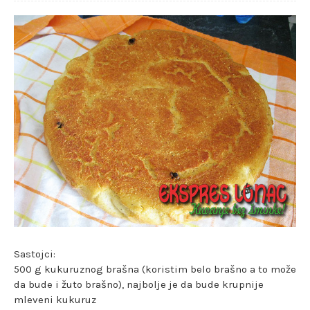
Sastojci:
500 g kukuruznog brašna (koristim belo brašno a to može
da bude i žuto brašno), najbolje je da bude krupnije
mleveni kukuruz