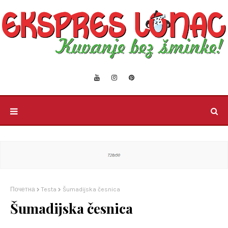
Почетна
Testa
Šumadijska česnica
Šumadijska česnica