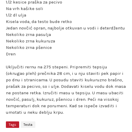
1/2 kesice praška za pecivo
Na vrh kašike soli
1/2 dl ulja
Kisela voda, da testo bude retko
Jedan novčić opran, najbolje otkuvan u vodi i deterdžentu
Nekoliko zrna pasulja
Nekoliko zrna kukuruza
Nekoliko zrna pšenice
Dren
Uključiti rernu na 275 stepeni. Pripremiti tepsiju
(okrugao pleh) prečnika 28 cm, i u nju staviti pek papir i
po dnu i stranicama. U posudu staviti kukuruzno brašno,
prašak za pecivo, so i ulje. Dodavati kiselu vodu dok masa
ne postane retka. Izručiti masu u tepsiju. U masu ubaciti
novčić, pasulj, kukuruz, pšenicu i dren. Peći na visokoj
temperaturi dok ne porumeni. Kad se ispeče izvaditi i
umotati u neku deblju krpu.
Tags
Testa