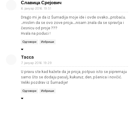
Славица Срејович
6. јануар 2016. 19:51
Drago mi je da iz Šumadija moje ide i ovde ovako....probaću.
...mislim da se ovo zove proja.....nisam znala da se spravlja i
česnicu od proje ???
Hvala na poduci !
Одговори
Избриши
Tacca
7. јануар 2016. 19:29
U pravu ste kad kažete da je proja, potpuo isto se pipremaju
samo što se dodaju pasulj, kukuruz, den, pšenica i novčić.
Veliki pozdrav iz Šumadije!
Одговори
Избриши