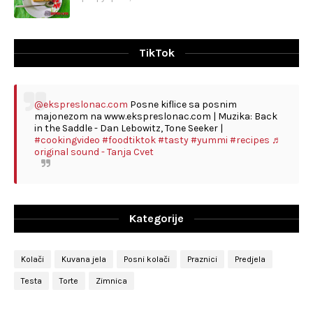
TikTok
@ekspreslonac.com
Posne kiflice sa posnim
majonezom na www.ekspreslonac.com | Muzika: Back
in the Saddle - Dan Lebowitz, Tone Seeker |
#cookingvideo
#foodtiktok
#tasty
#yummi
#recipes
♬
original sound - Tanja Cvet
Kategorije
Kolači
Kuvana jela
Posni kolači
Praznici
Predjela
Testa
Torte
Zimnica