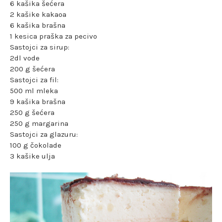
6 kašika šećera
2 kašike kakaoa
6 kašika brašna
1 kesica praška za pecivo
Sastojci za sirup:
2dl vode
200 g šećera
Sastojci za fil:
500 ml mleka
9 kašika brašna
250 g šećera
250 g margarina
Sastojci za glazuru:
100 g čokolade
3 kašike ulja