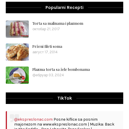
Popularni Recepti
Torta sa malinama i plazmom
октобар 21, 2017
Prženi fileti soma
август 17, 2014
Plazma torta sa žele bombonama
фебруар 03, 2024
TikTok
@ekspreslonac.com
Posne kiflice sa posnim
majonezom na www.ekspreslonac.com | Muzika: Back