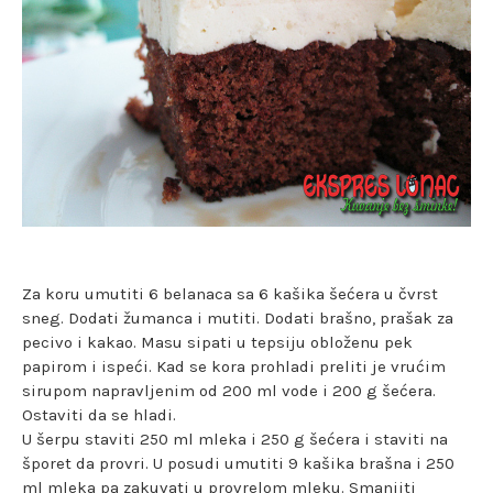
Za koru umutiti 6 belanaca sa 6 kašika šećera u čvrst
sneg. Dodati žumanca i mutiti. Dodati brašno, prašak za
pecivo i kakao. Masu sipati u tepsiju obloženu pek
papirom i ispeći. Kad se kora prohladi preliti je vrućim
sirupom napravljenim od 200 ml vode i 200 g šećera.
Ostaviti da se hladi.
U šerpu staviti 250 ml mleka i 250 g šećera i staviti na
šporet da provri. U posudi umutiti 9 kašika brašna i 250
ml mleka pa zakuvati u provrelom mleku. Smanjiti