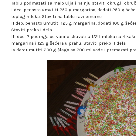
Tablu podmazati sa malo ulja i na nju staviti okrugli obru
I deo: penasto umutiti 250 g margarina, dodati 250 g šećer
toplog mleka. Staviti na tablu ravnomerno.
II deo: penasto umutiti 125 g margarina, dodati 100 g šeć
Staviti preko I dela.
III deo: 2 pudinga od vanile skuvati u 1/2 l mleka sa 4 ka
margarina i 125 g šećera u prahu. Staviti preko II dela.
IV deo: umutiti 200 g šlaga sa 200 ml vode i premazati prek