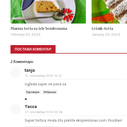
Plazma torta sa žele bombonama
Lešnik-torta
February 03, 2024
January 20, 2024
ПОСТАВИ КОМЕНТАР
2 Коментари
tanja
15. септембар 2014. 19:32
izgleda super .ne peće se
Одговори
Избриши
Tacca
21. септембар 2014. 00:56
Super tortica. Hvala što pratite ekspreslonac.com. Pozdrav!