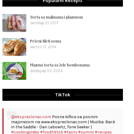
Popularni Recepti
Torta sa malinama i plazmom
октобар 21, 2017
Prženi fileti soma
август 17, 2014
Plazma torta sa žele bombonama
фебруар 03, 2024
TikTok
@ekspreslonac.com
Posne kiflice sa posnim
majonezom na www.ekspreslonac.com | Muzika: Back
in the Saddle - Dan Lebowitz, Tone Seeker |
#cookingvideo
#foodtiktok
#tasty
#yummi
#recipes