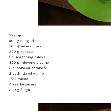
Sastojci:
500 g margarina
500 g šećera u prahu
300 g kokosa
Šoljica toplog mleka
300 g mlevene plazme
2 dl soka od narandže
2 pudinga od vanile
1/2 l mleka
4 kašike šećera
200 g šlaga