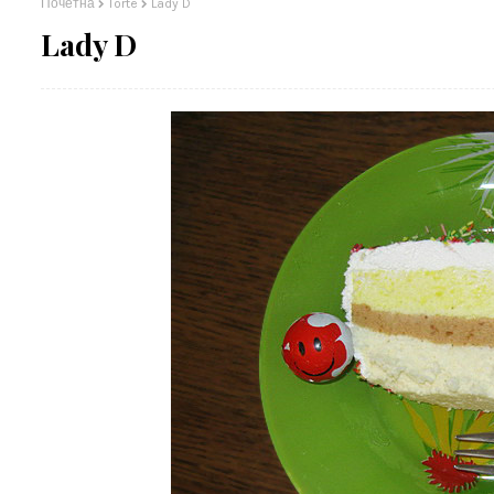
Почетна
Torte
Lady D
Lady D