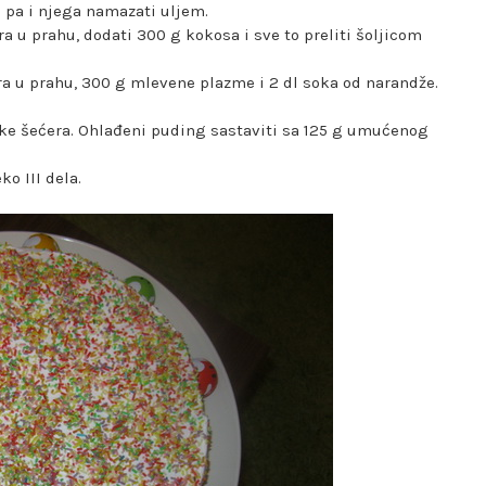
č pa i njega namazati uljem.
a u prahu, dodati 300 g kokosa i sve to preliti šoljicom
era u prahu, 300 g mlevene plazme i 2 dl soka od narandže.
šike šećera. Ohlađeni puding sastaviti sa 125 g umućenog
o III dela.