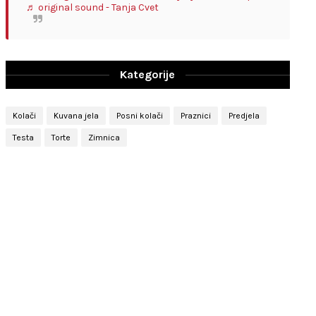
♬ original sound - Tanja Cvet
Kategorije
Kolači
Kuvana jela
Posni kolači
Praznici
Predjela
Testa
Torte
Zimnica