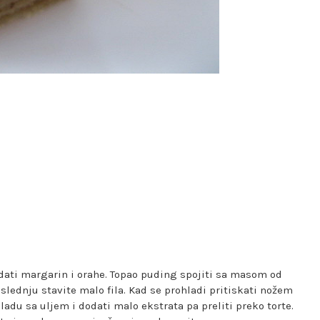
dati margarin i orahe. Topao puding spojiti sa masom od
oslednju stavite malo fila. Kad se prohladi pritiskati nožem
ladu sa uljem i dodati malo ekstrata pa preliti preko torte.