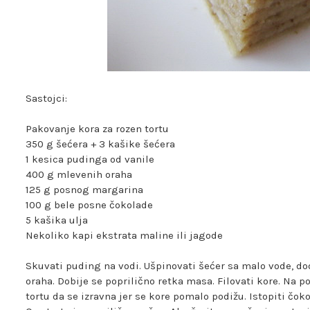
Sastojci:
Pakovanje kora za rozen tortu
350 g šećera + 3 kašike šećera
1 kesica pudinga od vanile
400 g mlevenih oraha
125 g posnog margarina
100 g bele posne čokolade
5 kašika ulja
Nekoliko kapi ekstrata maline ili jagode
Skuvati puding na vodi. Ušpinovati šećer sa malo vode, do
oraha. Dobije se poprilično retka masa. Filovati kore. Na p
tortu da se izravna jer se kore pomalo podižu. Istopiti čoko