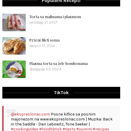
Popularni Recepti
Torta sa malinama i plazmom
октобар 21, 2017
Prženi fileti soma
август 17, 2014
Plazma torta sa žele bombonama
фебруар 03, 2024
TikTok
@ekspreslonac.com
Posne kiflice sa posnim
majonezom na www.ekspreslonac.com | Muzika: Back
in the Saddle - Dan Lebowitz, Tone Seeker |
#cookingvideo
#foodtiktok
#tasty
#yummi
#recipes