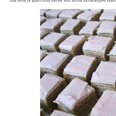
Ova torta je poprilično sočna. Ako žurite sa sečenjem stavi