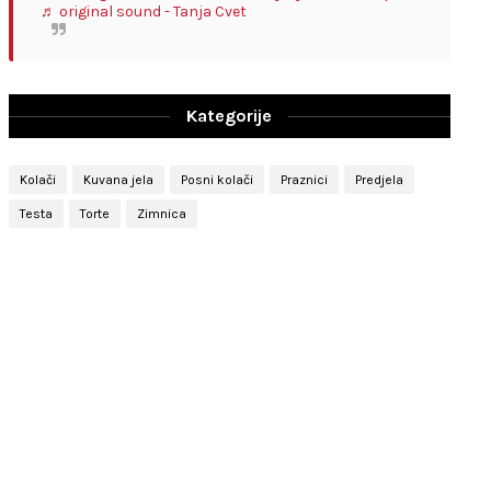
♬ original sound - Tanja Cvet
Kategorije
Kolači
Kuvana jela
Posni kolači
Praznici
Predjela
Testa
Torte
Zimnica