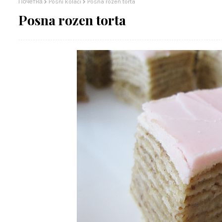
Почетна
Posni kolači
Posna rozen torta
Posna rozen torta