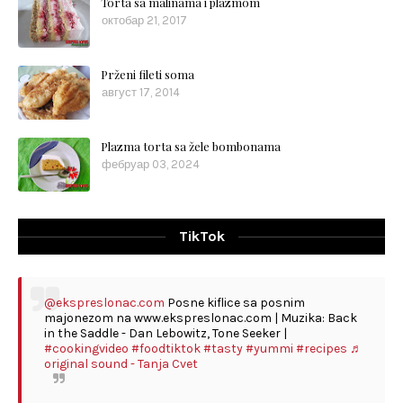
Torta sa malinama i plazmom
октобар 21, 2017
Prženi fileti soma
август 17, 2014
Plazma torta sa žele bombonama
фебруар 03, 2024
TikTok
@ekspreslonac.com
Posne kiflice sa posnim
majonezom na www.ekspreslonac.com | Muzika: Back
in the Saddle - Dan Lebowitz, Tone Seeker |
#cookingvideo
#foodtiktok
#tasty
#yummi
#recipes
♬
original sound - Tanja Cvet