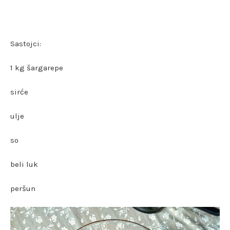
Sastojci:
1 kg šargarepe
sirće
ulje
so
beli luk
peršun