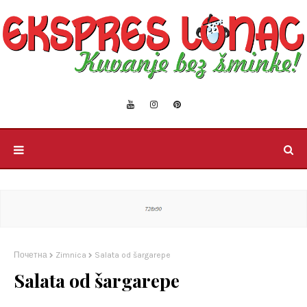
Почетна
Zimnica
Salata od šargarepe
Salata od šargarepe