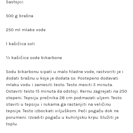
Sastojci:
500 g brašna
250 ml mlake vode
1 kašičica soli
½ kašičice sode bikarbone
Sodu bikarbonu sipati u malo hladne vode, rastvoriti je i
dodati brašnu u koje je dodata so. Postepeno dodavati
mlaku vodu i zamesiti testo. Testo mesiti 5 minuta.
Ostaviti testo 15 minuta da odstoji. Rernu zagrejati na 250
stepeni. Tepsiju prečnika 28 cm podmazati uljem. Testo
staviti u tepsiju i rukama ga rastanjiti na veličinu
tepsije. Testo izbockati viljuškom. Peći pogaču dok ne
porumeni. Izvaditi pogaču u kuhinjsku krpu. Služiti je
toplu.