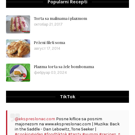
Popularni Recepti
Torta sa malinama i plazmom
октобар 21, 2017
Prženi fileti soma
август 17, 2014
Plazma torta sa žele bombonama
фебруар 03, 2024
TikTok
@ekspreslonac.com
Posne kiflice sa posnim
majonezom na www.ekspreslonac.com | Muzika: Back
in the Saddle - Dan Lebowitz, Tone Seeker |
#cookingvideo
#foodtiktok
#tasty
#yummi
#recipes
♬