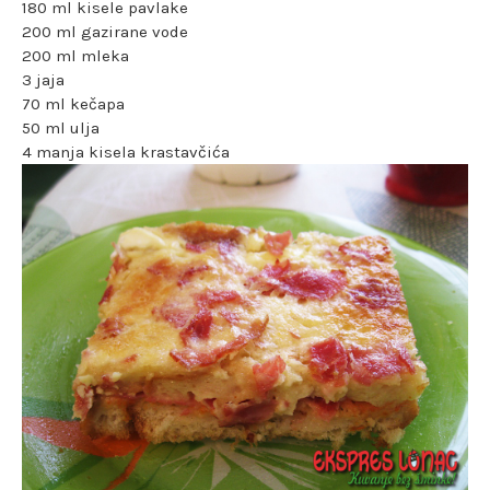
180 ml kisele pavlake
200 ml gazirane vode
200 ml mleka
3 jaja
70 ml kečapa
50 ml ulja
4 manja kisela krastavčića