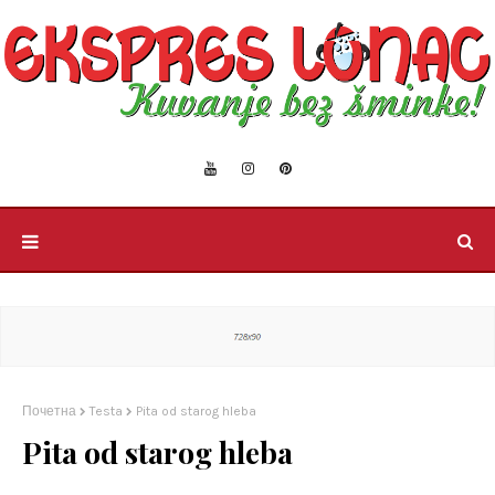
Почетна
Testa
Pita od starog hleba
Pita od starog hleba