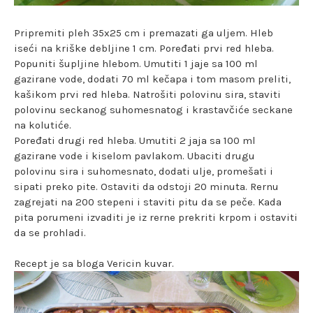
Pripremiti pleh 35x25 cm i premazati ga uljem. Hleb
iseći na kriške debljine 1 cm. Poređati prvi red hleba.
Popuniti šupljine hlebom. Umutiti 1 jaje sa 100 ml
gazirane vode, dodati 70 ml kečapa i tom masom preliti,
kašikom prvi red hleba. Natrošiti polovinu sira, staviti
polovinu seckanog suhomesnatog i krastavčiće seckane
na kolutiće.
Poređati drugi red hleba. Umutiti 2 jaja sa 100 ml
gazirane vode i kiselom pavlakom. Ubaciti drugu
polovinu sira i suhomesnato, dodati ulje, promešati i
sipati preko pite. Ostaviti da odstoji 20 minuta. Rernu
zagrejati na 200 stepeni i staviti pitu da se peče. Kada
pita porumeni izvaditi je iz rerne prekriti krpom i ostaviti
da se prohladi.
Recept je sa bloga Vericin kuvar.