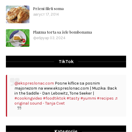
Prženi fileti soma
август 17, 2014
Plazma torta sa žele bombonama
фебруар 03, 2024
TikTok
@ekspreslonac.com
Posne kiflice sa posnim
majonezom na www.ekspreslonac.com | Muzika: Back
in the Saddle - Dan Lebowitz, Tone Seeker |
#cookingvideo
#foodtiktok
#tasty
#yummi
#recipes
♬
original sound - Tanja Cvet
Kategorije