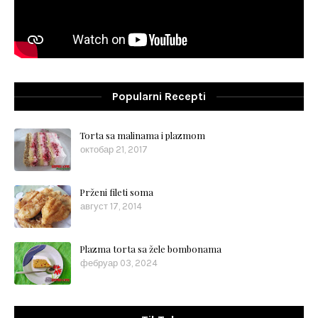
Popularni Recepti
Torta sa malinama i plazmom
октобар 21, 2017
Prženi fileti soma
август 17, 2014
Plazma torta sa žele bombonama
фебруар 03, 2024