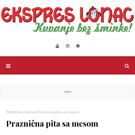
Почетна
Testa
Praznična pita sa mesom
Praznična pita sa mesom