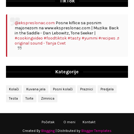
TikTok
@ekspreslonac.com
Posne kiflice sa posnim
majonezom na www.ekspreslonac.com | Muzika: Back
in the Saddle - Dan Lebowitz, Tone Seeker |
#cookingvideo
#foodtiktok
#tasty
#yummi
#recipes
♬
original sound - Tanja Cvet
Kategorije
Kolači
Kuvana jela
Posni kolači
Praznici
Predjela
Testa
Torte
Zimnica
Početak
O meni
Kontakt
Created By
Blogging
| Distributed by
Blogger Templates