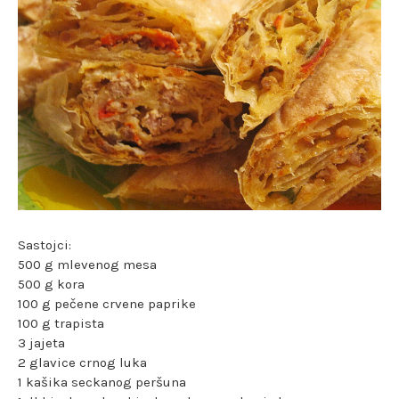
Sastojci:
500 g mlevenog mesa
500 g kora
100 g pečene crvene paprike
100 g trapista
3 jajeta
2 glavice crnog luka
1 kašika seckanog peršuna