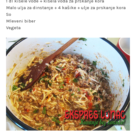
1 dl kisele vode + kisela voda za prskanje kora
Malo ulja za dinstanje + 4 kašike + ulje za prskanje kora
So
Mleveni biber
Vegeta