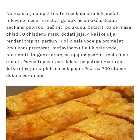
Na malo ulja propržiti sitno seckani crni luk, dodati
mleveno meso i dinstati ga dok ne omekša. Dodati
seckanu papriku i začiniti po ukusu. Ostaviti da se masa
ohladi. U ohlađenu masu dodati jaja, 4 kašike ulja,
rendani trapist, peršun i 1 dl kisele vode pa promešati.
Prvu koru premazati mešavinom ulja i kisele vode,
preklopiti drugom korom, po njoj raspodeliti malo fila i
urolati. Ponoviti postupak dok se ne potroši materijal.
Jufke stavljati u pleh, na pek papir. Peći na 200 stepeni
dok ne porumeni.