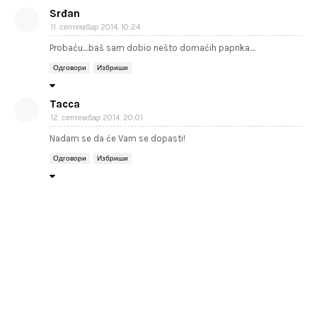
Srđan
11. септембар 2014. 10:24
Probaću....baš sam dobio nešto domaćih paprika....
Одговори
Избриши
Tacca
12. септембар 2014. 20:01
Nadam se da će Vam se dopasti!
Одговори
Избриши