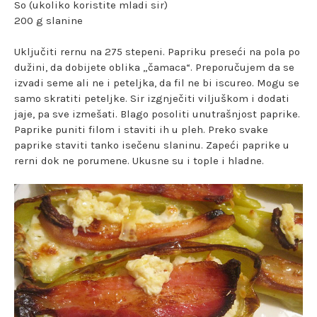
So (ukoliko koristite mladi sir)
200 g slanine
Uključiti rernu na 275 stepeni. Papriku preseći na pola po
dužini, da dobijete oblika „čamaca“. Preporučujem da se
izvadi seme ali ne i peteljka, da fil ne bi iscureo. Mogu se
samo skratiti peteljke. Sir izgnječiti viljuškom i dodati
jaje, pa sve izmešati. Blago posoliti unutrašnjost paprike.
Paprike puniti filom i staviti ih u pleh. Preko svake
paprike staviti tanko isečenu slaninu. Zapeći paprike u
rerni dok ne porumene. Ukusne su i tople i hladne.