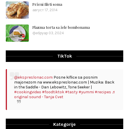
Prženi fileti soma
август 17, 2014
Plazma torta sa žele bombonama
фебруар 03, 2024
TikTok
@ekspreslonac.com
Posne kiflice sa posnim
majonezom na www.ekspreslonac.com | Muzika: Back
in the Saddle - Dan Lebowitz, Tone Seeker |
#cookingvideo
#foodtiktok
#tasty
#yummi
#recipes
♬
original sound - Tanja Cvet
Kategorije