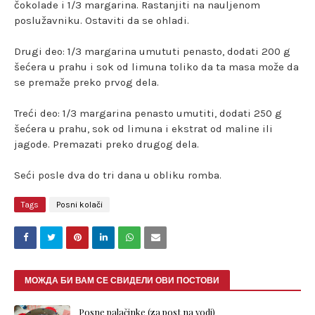
čokolade i 1/3 margarina. Rastanjiti na nauljenom
poslužavniku. Ostaviti da se ohladi.
Drugi deo: 1/3 margarina umututi penasto, dodati 200 g
šećera u prahu i sok od limuna toliko da ta masa može da
se premaže preko prvog dela.
Treći deo: 1/3 margarina penasto umutiti, dodati 250 g
šećera u prahu, sok od limuna i ekstrat od maline ili
jagode. Premazati preko drugog dela.
Seći posle dva do tri dana u obliku romba.
Tags
Posni kolači
МОЖДА БИ ВАМ СЕ СВИДЕЛИ ОВИ ПОСТОВИ
Posne palačinke (za post na vodi)