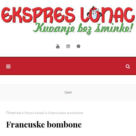
Почетна
Posni kolači
Francuske bombone
Francuske bombone