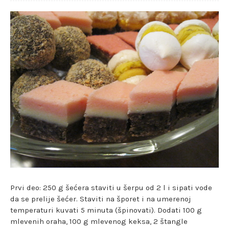
Prvi deo: 250 g šećera staviti u šerpu od 2 l i sipati vode
da se prelije šećer. Staviti na šporet i na umerenoj
temperaturi kuvati 5 minuta (špinovati). Dodati 100 g
mlevenih oraha, 100 g mlevenog keksa, 2 štangle