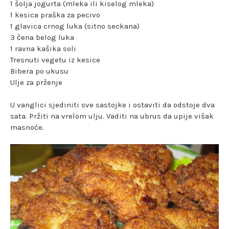
1 šolja jogurta (mleka ili kiselog mleka)
1 kesica praška za pecivo
1 glavica crnog luka (sitno seckana)
3 čena belog luka
1 ravna kašika soli
Tresnuti vegetu iz kesice
Bibera po ukusu
Ulje za prženje
U vanglici sjediniti sve sastojke i ostaviti da odstoje dva
sata. Pržiti na vrelom ulju. Vaditi na ubrus da upije višak
masnoće.