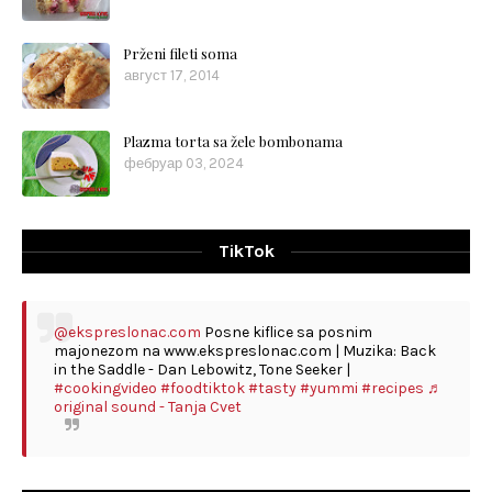
Prženi fileti soma
август 17, 2014
Plazma torta sa žele bombonama
фебруар 03, 2024
TikTok
@ekspreslonac.com
Posne kiflice sa posnim
majonezom na www.ekspreslonac.com | Muzika: Back
in the Saddle - Dan Lebowitz, Tone Seeker |
#cookingvideo
#foodtiktok
#tasty
#yummi
#recipes
♬
original sound - Tanja Cvet