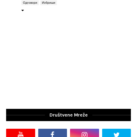
Одговори
Избриши
Društvene Mreže