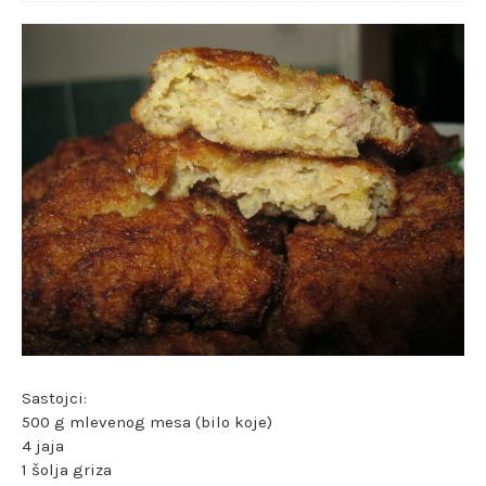
Sastojci:
500 g mlevenog mesa (bilo koje)
4 jaja
1 šolja griza