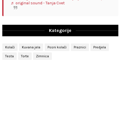
♬ original sound - Tanja Cvet
Kategorije
Kolači
Kuvana jela
Posni kolači
Praznici
Predjela
Testa
Torte
Zimnica