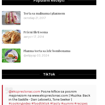
Popularni Recepti
Torta sa malinama i plazmom
октобар 21, 2017
Prženi fileti soma
август 17, 2014
Plazma torta sa žele bombonama
фебруар 03, 2024
TikTok
@ekspreslonac.com
Posne kiflice sa posnim
majonezom na www.ekspreslonac.com | Muzika: Back
in the Saddle - Dan Lebowitz, Tone Seeker |
#cookingvideo
#foodtiktok
#tasty
#yummi
#recipes